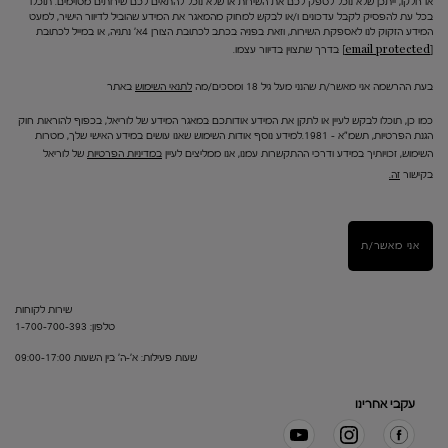
או חלקו, ייתכן שלא נוכל לספק לכם את השירות או שלא נוכל להתאים לכם שירותים מסוימים. תוכלו
בכל עת להפסיק לקבל עדכונים ו/או לבקש למחוק מהמאגר את המידע שהוביל לדיוור הישיר, למעט
המידע הזקוק לנו לאספקת השירות, וזאת בפניה בכתב לכתובת הצורן 4א' נתניה, או במייל לכתובת
[email protected]
בדרך שתצוין בדיוור עצמו.
בעת ההרשמה אני מאשר/ת שהנני מעל גיל 18 ומסכים/מה
לתנאי השימוש
באתר
כמו כן, תוכלו לבקש לעיין או לתקן את המידע אודותכם במאגר המידע של לוריאל, בכפוף להוראות חוק
הגנת הפרטיות, תשמ"א – 1981.למידע נוסף אודות השימוש שאנו עושים במידע האישי שלך, מטרות
השימוש, זכויותיך במידע ודרכי ההתקשרות עמנו, אנו ממליצים לעיין
במדיניות הפרטיות
של לוריאל
בקישור
זה.
אני מאשר/ת
שירות לקוחות
טלפון: 1-700-700-393
שעות פעילות: א'-ה' בין השעות 09:00-17:00
עקבי אחרינו