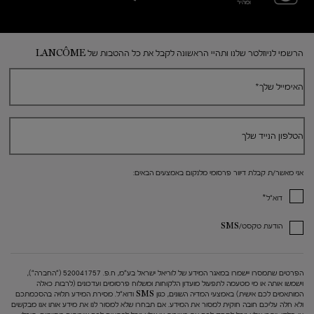
ומהיר
Footer navigation
הרשמי לניוזלטר שלנו ותהיי הראשונה לקבל את כל ההטבות של LANCÔME
האימייל שלך
*
הטלפון הנייד שלך
אני מאשר/ת קבלת דיוור פרסומי מלנקום באמצעים הבאים:
*
דוא"ל
הודעת טקסט/SMS
הפרטים שתמסרו יישמרו במאגר המידע של לוריאל ישראל בע"מ, ח.פ. 520041757 ("החברה"),
וישמשו אותה או מי מטעמה לתפעול מועדון הלקוחות ומשלוח פרסומים ועדכונים (לרבות כאלה
המותאמים לכם אישית) באמצעי המדיה השונים, כגון SMS ודוא"ל. מסירת המידע תלויה בהסכמתכם
ולא חלה עליכם חובה חוקית למסור את המידע. אם תבחרו שלא למסור לנו את מידע אותו אנו מבקשים