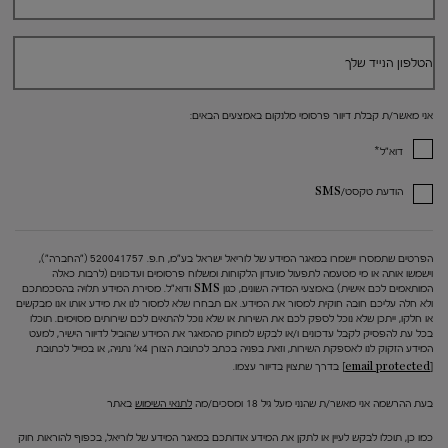
הטלפון הנייד שלך
אני מאשר/ת קבלת דיוור פרסומי מלנקום באמצעים הבאים:
*
דוא"ל
הודעת טקסט/SMS
הפרטים שתמסרו יישמרו במאגר המידע של לוריאל ישראל בע"מ, ח.פ. 520041757 ("החברה"),
וישמשו אותה או מי מטעמה לתפעול מועדון הלקוחות ומשלוח פרסומים ועדכונים (לרבות כאלה
המותאמים לכם אישית) באמצעי המדיה השונים, כגון SMS ודוא"ל. מסירת המידע תלויה בהסכמתכם
ולא חלה עליכם חובה חוקית למסור את המידע. אם תבחרו שלא למסור לנו את מידע אותו אנו מבקשים
או חלקו, ייתכן שלא נוכל לספק לכם את השירות או שלא נוכל להתאים לכם שירותים מסוימים. תוכלו
בכל עת להפסיק לקבל עדכונים ו/או לבקש למחוק מהמאגר את המידע שהוביל לדיוור הישיר, למעט
המידע הזקוק לנו לאספקת השירות, וזאת בפניה בכתב לכתובת הצורן 4א' נתניה, או במייל לכתובת
[email protected]
בדרך שתצוין בדיוור עצמו.
בעת ההרשמה אני מאשר/ת שהנני מעל גיל 18 ומסכים/מה
לתנאי השימוש
באתר
כמו כן, תוכלו לבקש לעיין או לתקן את המידע אודותכם במאגר המידע של לוריאל, בכפוף להוראות חוק