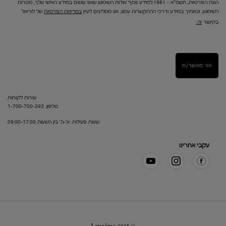
הגנת הפרטיות, תשמ"א – 1981.למידע נוסף אודות השימוש שאנו עושים במידע האישי שלך, מטרות
השימוש, זכויותיך במידע ודרכי ההתקשרות עמנו, אנו ממליצים לעיין
במדיניות הפרטיות
של לוריאל
בקישור
זה.
אני מאשר/ת
שירות לקוחות
טלפון: 1-700-700-393
שעות פעילות: א'-ה' בין השעות 09:00-17:00
עקבי אחרינו