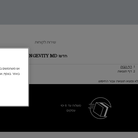
מומחיות
ל
Lancôm
שירות לקוחות
חדש! LONGEVITY MD
הצעות מיו
דף הבית
Main content
דף תוצאות
באתר. בנוסף, אנ
לא נמצאו תוצאות עבור החיפוש.
משלוח עד 6 ימי
עסקים​
Footer navigation