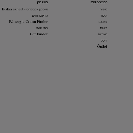
המוצרים שלנו​
ביוטי טק
טיפוח
אי סקין אקספרט - E-skin expert
איפור
מחשבון גוונים
בשמים
Rénergie Cream Finder
בישום
מגזין היופי
מארזים
Gift Finder
ריפיל
​Ôutlet