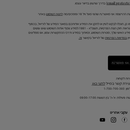
בדרך שתצוין בדיוור עצמו.
 ההרשמה אני מאשר/ת שהנני מעל גיל 18 ומסכים/מה
לתנאי השימוש
באתר
ו כן, תוכלו לבקש לעיין או לתקן את המידע אודותכם במאגר המידע של לוריאל, בכפוף
להוראות חוק הגנת הפרטיות, תשמ"א – 1981.למידע נוסף אודות השימוש שאנו עושים
ידע האישי שלך, מטרות השימוש, זכויותיך במידע ודרכי ההתקשרות עמנו, אנו ממליצים
ין
במדיניות הפרטיות
של לוריאל בקישור
זה.
אני מאשר/ת
רות לקוחות
צירת קשר במייל
לחצי כאן
1-700-700-393
ת פעילות: א'-ה' בין השעות 09:00-17:00
עקבי אחרינו