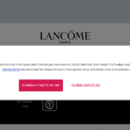
חדות
טיפוח
איפור
בשמים
מתנות ומארזים
ביוטי טק
העולם של​ ANCÔME​
אנו משתמשים בקובצי Cookie כדי לאפשר לאתר שלנו לפעול כהלכה, להתאים אישית תוכן ומודעות, לספק תכונות מדיה חברתית 
ו משתפים מידע אודות השימוש שלך באתר שלנו עם המדיה החברתית ושותפי הפרסום והניתוח שלנו.
מדיניות פרטיות
הגדרות קובצי Cookie
אשר את כל קבצי ה-Cookies
דוגמית מתנה
תשלום
בכל הזמנה
מאובטח, קל
ומהיר