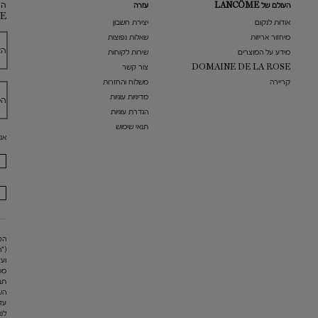
הר
העולם של LANCÔME
עזרה
E
אודות לנקום
​יצירת חשבון
מיחזור אריזות
שאלות נפוצות
הא
מידע על המוצרים
שירות לקוחות
DOMAINE DE LA ROSE
צור קשר
קריירה
משלוח והחזרות
מדיניות עוגיות
הט
הגדרת עוגיות
תנאי שימוש
אנ
("
מס
תב
הש
עד
לנו