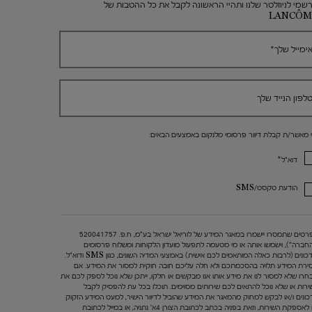
שמי לניוזלטר שלנו ותהיי הראשונה לקבל את כל ההטבות של
LANCÔM
ימייל שלך
*
לפון הנייד שלך
י מאשר/ת קבלת דיוור פרסומי מלנקום באמצעים הבאים:
*
דוא"ל
הודעת טקסט/SMS
הפרטים שתמסרו יישמרו במאגר המידע של לוריאל ישראל בע"מ, ח.פ. 520041757
החברה"), וישמשו אותה או מי מטעמה לתפעול מועדון הלקוחות ומשלוח פרסומים
ועדכונים (לרבות כאלה המותאמים לכם אישית) באמצעי המדיה השונים, כגון SMS ודוא"ל.
ירת המידע תלויה בהסכמתכם ולא חלה עליכם חובה חוקית למסור את המידע. אם
חרו שלא למסור לנו את מידע אותו אנו מבקשים או חלקו, ייתכן שלא נוכל לספק לכם את
ירות או שלא נוכל להתאים לכם שירותים מסוימים. תוכלו בכל עת להפסיק לקבל
כונים ו/או לבקש למחוק מהמאגר את המידע שהוביל לדיוור הישיר, למעט המידע הזקוק
 לאספקת השירות, וזאת בפניה בכתב לכתובת הצורן 4א' נתניה, או במייל לכתובת