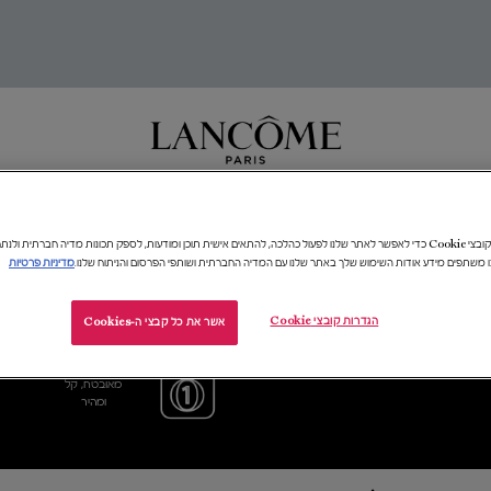
חדות
טיפוח
איפור
בשמים
מתנות ומארזים
ביוטי טק
העולם של​ ANCÔME​
אנו משתמשים בקובצי Cookie כדי לאפשר לאתר שלנו לפעול כהלכה, להתאים אישית תוכן ומודעות, לספק תכונות מדיה חברתית 
ו משתפים מידע אודות השימוש שלך באתר שלנו עם המדיה החברתית ושותפי הפרסום והניתוח שלנו.
מדיניות פרטיות
הגדרות קובצי Cookie
אשר את כל קבצי ה-Cookies
דוגמית מתנה
תשלום
בכל הזמנה
מאובטח, קל
ומהיר