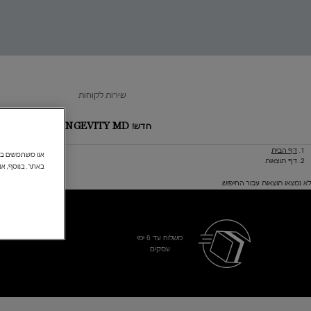
זדמנות
חרונה
שירות לקוחות
חדש! LONGEVITY MD
הצעות מיו
דף הבית
Main content
דף תוצאות
באתר. בנוסף, אנ
לא נמצאו תוצאות עבור החיפוש.
משלוח עד 6 ימי
עסקים​
Footer navigation