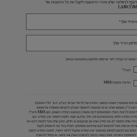
שמי לניוזלטר שלנו ותהיי הראשונה לקבל את כל ההטבות של
LANCÔM
ימייל שלך
*
לפון הנייד שלך
י מאשר/ת קבלת דיוור פרסומי מלנקום באמצעים הבאים:
*
דוא"ל
הודעת טקסט/SMS
הפרטים שתמסרו יישמרו במאגר המידע של לוריאל ישראל בע"מ, ח.פ. 520041757
החברה"), וישמשו אותה או מי מטעמה לתפעול מועדון הלקוחות ומשלוח פרסומים
ועדכונים (לרבות כאלה המותאמים לכם אישית) באמצעי המדיה השונים, כגון SMS ודוא"ל.
ירת המידע תלויה בהסכמתכם ולא חלה עליכם חובה חוקית למסור את המידע. אם
חרו שלא למסור לנו את מידע אותו אנו מבקשים או חלקו, ייתכן שלא נוכל לספק לכם את
ירות או שלא נוכל להתאים לכם שירותים מסוימים. תוכלו בכל עת להפסיק לקבל
כונים ו/או לבקש למחוק מהמאגר את המידע שהוביל לדיוור הישיר, למעט המידע הזקוק
 לאספקת השירות, וזאת בפניה בכתב לכתובת הצורן 4א' נתניה, או במייל לכתובת