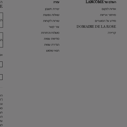
הר
העולם של LANCÔME
עזרה
E
אודות לנקום
​יצירת חשבון
מיחזור אריזות
שאלות נפוצות
הא
מידע על המוצרים
שירות לקוחות
DOMAINE DE LA ROSE
צור קשר
קריירה
משלוח והחזרות
מדיניות עוגיות
הט
הגדרת עוגיות
תנאי שימוש
אנ
("
מס
תב
הש
עד
לנו