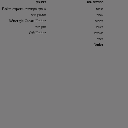
המוצרים שלנו​
ביוטי טק
טיפוח
אי סקין אקספרט - E-skin expert
איפור
מחשבון גוונים
בשמים
Rénergie Cream Finder
בישום
מגזין היופי
מארזים
Gift Finder
ריפיל
​Ôutlet