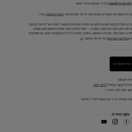
בדרך שתצוין בדיוור עצמו.
 ההרשמה אני מאשר/ת שהנני מעל גיל 18 ומסכים/מה
לתנאי השימוש
באתר
ו כן, תוכלו לבקש לעיין או לתקן את המידע אודותכם במאגר המידע של לוריאל, בכפוף
להוראות חוק הגנת הפרטיות, תשמ"א – 1981.למידע נוסף אודות השימוש שאנו עושים
ידע האישי שלך, מטרות השימוש, זכויותיך במידע ודרכי ההתקשרות עמנו, אנו ממליצים
ין
במדיניות הפרטיות
של לוריאל בקישור
זה.
אני מאשר/ת
רות לקוחות
צירת קשר במייל
לחצי כאן
1-700-700-393
ת פעילות: א'-ה' בין השעות 09:00-17:00
עקבי אחרינו