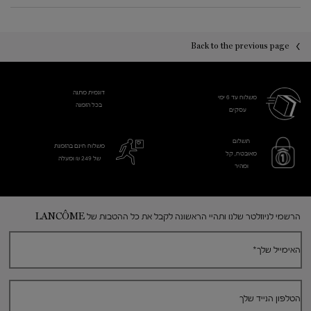
PDP You may also like
PDP Reviews
Back to the previous page
דוגמית מתנה
משלוח עד 6 ימי
בכל הזמנה
עסקים​
תשלום
משלוח חינם בהזמנת
מאובטח, קל
של 249 ₪ ומעלה
ומהיר
Footer navigation
הרשמי לניוזלטר שלנו ותהיי הראשונה לקבל את כל ההטבות של LANCÔME
האימייל שלך
*
הטלפון הנייד שלך