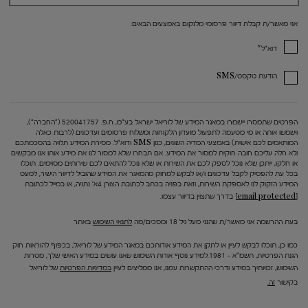
אני מאשר/ת קבלת דיוור פרסומי מלנקום באמצעים הבאים:
*
דוא"ל
הודעת טקסט/SMS
הפרטים שתמסרו יישמרו במאגר המידע של לוריאל ישראל בע"מ, ח.פ. 520041757 ("החברה"),
וישמשו אותה או מי מטעמה לתפעול מועדון הלקוחות ומשלוח פרסומים ועדכונים (לרבות כאלה
המותאמים לכם אישית) באמצעי המדיה השונים, כגון SMS ודוא"ל. מסירת המידע תלויה בהסכמתכם
ולא חלה עליכם חובה חוקית למסור את המידע. אם תבחרו שלא למסור לנו את מידע אותו אנו מבקשים
או חלקו, ייתכן שלא נוכל לספק לכם את השירות או שלא נוכל להתאים לכם שירותים מסוימים. תוכלו
בכל עת להפסיק לקבל עדכונים ו/או לבקש למחוק מהמאגר את המידע שהוביל לדיוור הישיר, למעט
המידע הזקוק לנו לאספקת השירות, וזאת בפניה בכתב לכתובת הצורן 4א' נתניה, או במייל לכתובת
[email protected]
בדרך שתצוין בדיוור עצמו.
בעת ההרשמה אני מאשר/ת שהנני מעל גיל 18 ומסכים/מה
לתנאי השימוש
באתר
כמו כן, תוכלו לבקש לעיין או לתקן את המידע אודותכם במאגר המידע של לוריאל, בכפוף להוראות חוק
הגנת הפרטיות, תשמ"א – 1981.למידע נוסף אודות השימוש שאנו עושים במידע האישי שלך, מטרות
השימוש, זכויותיך במידע ודרכי ההתקשרות עמנו, אנו ממליצים לעיין
במדיניות הפרטיות
של לוריאל
בקישור
זה.