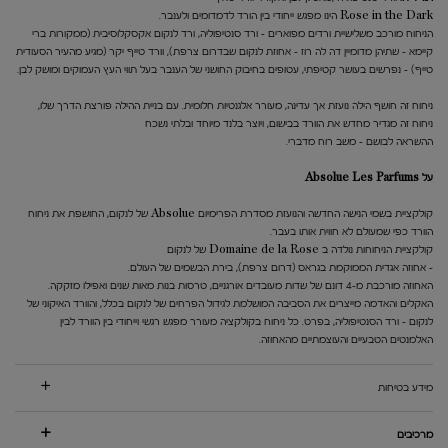
Rose in the Dark הינו מפגש ייחודי בין הורד לדמדומים ולענבר.
הניחוח מורכב משלישיית ורדים מפוארים - ורד סנטיפוליה, ורד לנקום אקסקלוסיבית (ממקורות ברי
קיימא - שתיהן מדומיין דה לה רוז – אחוזת לנקום שבדרום צרפת), וורד טייף יקר (מגיע מהעיר הסעודית
טייף) - נפרשים בעושר קטיפתי, עטופים בחיבוק החושני של הענבר בעל תווי העץ העמוקים ומושק לבן.
ניחוח זה חושף הילה נועזת אך עדינה, מעורר אלגנטיות חלומית. עם בניית ההילה פורצת הדרך שלו,
ניחוח זה מגדיר מחדש את הוורד בבישום, ויוצר בלנד מיוחד ובלתי נשכח
ההשראה לבושם - משב רוח מדברי.
על Absolue Les Parfums
קולקציית בשמי הנישה החדשה והנועזת מסדרת הפרימיום Absolue של לנקום, החושפת את ניחוח
הוורד כפי שמעולם לא חווית אותו בעבר.
קולקציית הניחוחות נולדה ב Domaine de la Rose של לנקום
– אחוזה אגדית הממוקמת בגראס (דרום צרפת), בירת הבשמים של העולם.
האחוזה מורכבת מ-4 דונם של שדות מעובדים אורגניים, טרסות בנות מאות שנים ואפילו מזקקה.
האקלים והאדמה מייצרים את הסביבה המושלמת לגידול הפרחים של לנקום בכלל, והוורד האיקוני של
לנקום – ורד הסנטיפוליה, בפרט. כל ניחוח בקולקציה מעורר מפגש רגשי וייחודי בין הוורד לבין
האלמנטים הטבעיים והעוצמתיים מהאחוזה.
מידע בטיחות
מרכיבים