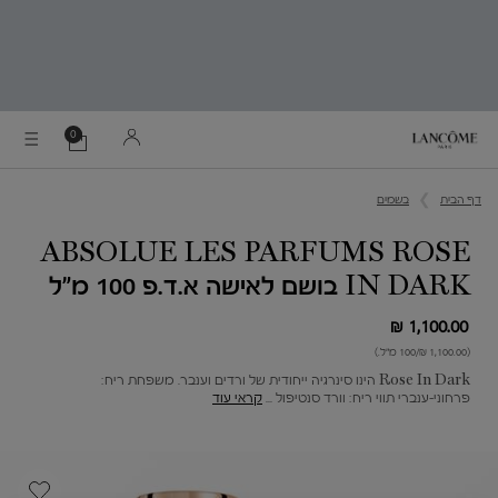
0
0 מוצר בסל
הסל
שלי
Main content
דף הבית
בשמים
ABSOLUE LES PARFUMS ROSE
IN DARK בושם לאישה א.ד.פ 100 מ"ל
1,100.00 ₪
(1,100.00 ₪/100 מ"ל.)
Rose In Dark הינו סינרגיה ייחודית של ורדים וענבר. משפחת ריח:
פרחוני-ענברי תווי ריח: וורד סנטיפול ...
קראי עוד