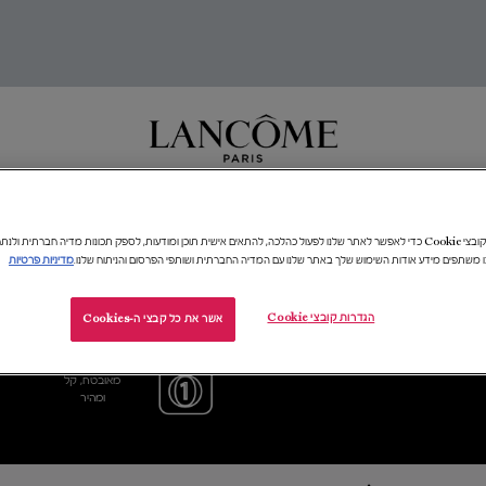
חדות
טיפוח
איפור
בשמים
מתנות ומארזים
ביוטי טק
העולם של​ ANCÔME​
אנו משתמשים בקובצי Cookie כדי לאפשר לאתר שלנו לפעול כהלכה, להתאים אישית תוכן ומודעות, לספק תכונות מדיה חברתית 
ו משתפים מידע אודות השימוש שלך באתר שלנו עם המדיה החברתית ושותפי הפרסום והניתוח שלנו.
מדיניות פרטיות
הגדרות קובצי Cookie
אשר את כל קבצי ה-Cookies
דוגמית מתנה
תשלום
בכל הזמנה
מאובטח, קל
ומהיר