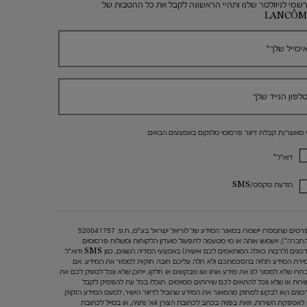
שמי לניוזלטר שלנו ותהיי הראשונה לקבל את כל ההטבות של
LANCÔM
ימייל שלך
*
לפון הנייד שלך
י מאשר/ת קבלת דיוור פרסומי מלנקום באמצעים הבאים:
*
דוא"ל
הודעת טקסט/SMS
הפרטים שתמסרו יישמרו במאגר המידע של לוריאל ישראל בע"מ, ח.פ. 520041757
החברה"), וישמשו אותה או מי מטעמה לתפעול מועדון הלקוחות ומשלוח פרסומים
ועדכונים (לרבות כאלה המותאמים לכם אישית) באמצעי המדיה השונים, כגון SMS ודוא"ל.
ירת המידע תלויה בהסכמתכם ולא חלה עליכם חובה חוקית למסור את המידע. אם
חרו שלא למסור לנו את מידע אותו אנו מבקשים או חלקו, ייתכן שלא נוכל לספק לכם את
ירות או שלא נוכל להתאים לכם שירותים מסוימים. תוכלו בכל עת להפסיק לקבל
כונים ו/או לבקש למחוק מהמאגר את המידע שהוביל לדיוור הישיר, למעט המידע הזקוק
 לאספקת השירות, וזאת בפניה בכתב לכתובת הצורן 4א' נתניה, או במייל לכתובת