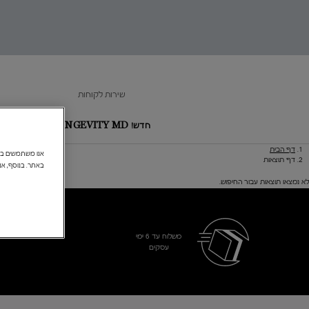
דרכות
איפור
שפתיים
שירות לקוחות
חדש! LONGEVITY MD
הצעות מיו
דף הבית
Main content
דף תוצאות
באתר. בנוסף, אנ
לא נמצאו תוצאות עבור החיפוש.
משלוח עד 6 ימי
עסקים​
Footer navigation