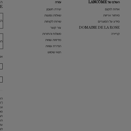
הר
העולם של LANCÔME
עזרה
E
אודות לנקום
​יצירת חשבון
מיחזור אריזות
שאלות נפוצות
הא
מידע על המוצרים
שירות לקוחות
DOMAINE DE LA ROSE
צור קשר
קריירה
משלוח והחזרות
מדיניות עוגיות
הט
הגדרת עוגיות
תנאי שימוש
אנ
("
מס
תב
הש
עד
לנו