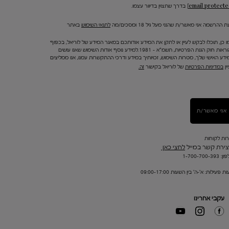
בדרך שתצוין בדיוור עצמו.
 ההרשמה אני מאשר/ת שהנני מעל גיל 18 ומסכים/מה
לתנאי השימוש
באתר
ו כן, תוכלו לבקש לעיין או לתקן את המידע אודותכם במאגר המידע של לוריאל, בכפוף
להוראות חוק הגנת הפרטיות, תשמ"א – 1981.למידע נוסף אודות השימוש שאנו עושים
ידע האישי שלך, מטרות השימוש, זכויותיך במידע ודרכי ההתקשרות עמנו, אנו ממליצים
ין
במדיניות הפרטיות
של לוריאל בקישור
זה.
אני מאשר/ת
רות לקוחות
צירת קשר במייל
לחצי כאן
1-700-700-393
ת פעילות: א'-ה' בין השעות 09:00-17:00
עקבי אחרינו